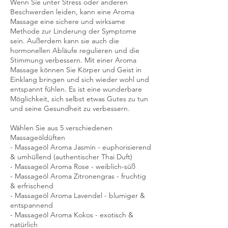
Wenn Sie unter Stress oder anderen
Beschwerden leiden, kann eine Aroma
Massage eine sichere und wirksame
Methode zur Linderung der Symptome
sein. Außerdem kann sie auch die
hormonellen Abläufe regulieren und die
Stimmung verbessern. Mit einer Aroma
Massage können Sie Körper und Geist in
Einklang bringen und sich wieder wohl und
entspannt fühlen. Es ist eine wunderbare
Möglichkeit, sich selbst etwas Gutes zu tun
und seine Gesundheit zu verbessern.
Wählen Sie aus 5 verschiedenen
Massageöldüften
- Massageöl Aroma Jasmin - euphorisierend
& umhüllend (authentischer Thai Duft)
- Massageöl Aroma Rose - weiblich-süß
- Massageöl Aroma Zitronengras - fruchtig
& erfrischend
- Massageöl Aroma Lavendel - blumiger &
entspannend
- Massageöl Aroma Kokos - exotisch &
natürlich