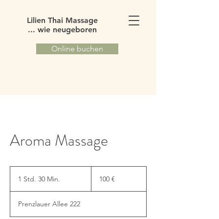
Lilien Thai Massage
... wie neugeboren
Online buchen
Aroma Massage
100
Euro
1 Std. 30 Min.
1
100 €
S
t
Prenzlauer Allee 222
d
3