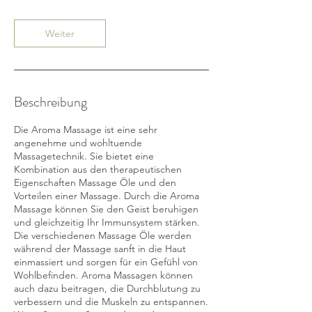
0
M
Weiter
i
n
.
Beschreibung
Die Aroma Massage ist eine sehr
angenehme und wohltuende
Massagetechnik. Sie bietet eine
Kombination aus den therapeutischen
Eigenschaften Massage Öle und den
Vorteilen einer Massage. Durch die Aroma
Massage können Sie den Geist beruhigen
und gleichzeitig Ihr Immunsystem stärken.
Die verschiedenen Massage Öle werden
während der Massage sanft in die Haut
einmassiert und sorgen für ein Gefühl von
Wohlbefinden. Aroma Massagen können
auch dazu beitragen, die Durchblutung zu
verbessern und die Muskeln zu entspannen.